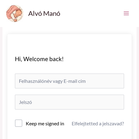
Skip
Main
Alvó Manó
to
Men
content
Hi, Welcome back!
Keep me signed in
Elfelejtetted a jelszavad?