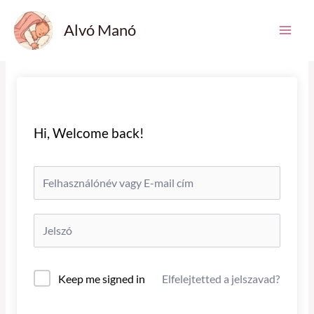
Skip
Main
Alvó Manó
to
Men
content
Hi, Welcome back!
Keep me signed in
Elfelejtetted a jelszavad?