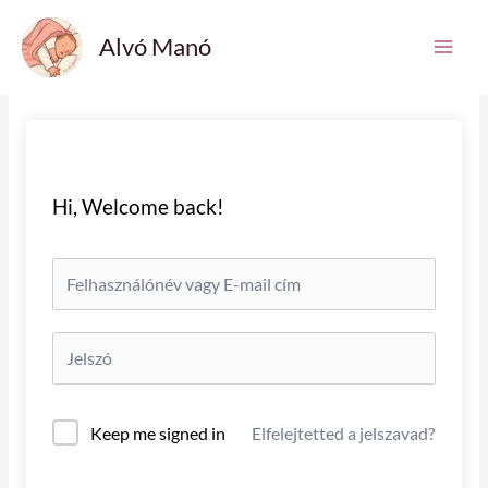
Skip
Main
Alvó Manó
to
Men
content
Hi, Welcome back!
Keep me signed in
Elfelejtetted a jelszavad?