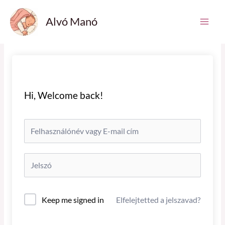
Skip
Main
Alvó Manó
to
Men
content
Hi, Welcome back!
Keep me signed in
Elfelejtetted a jelszavad?