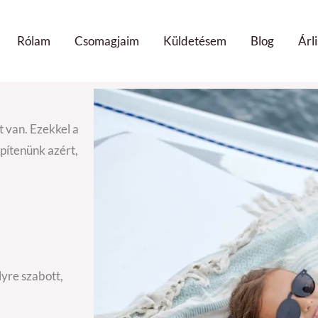
Rólam
Csomagjaim
Küldetésem
Blog
Árli
 van. Ezekkel a
építenünk azért,
lyre szabott,