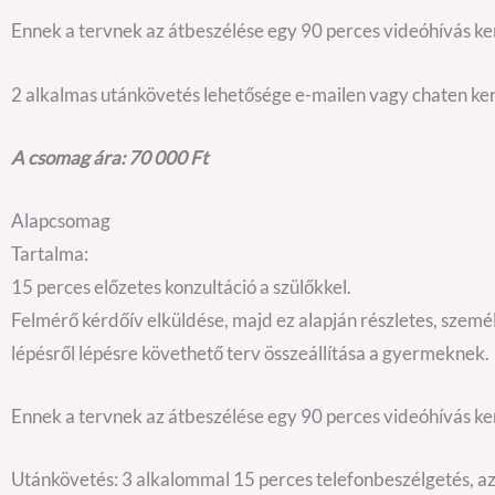
Ennek a tervnek az átbeszélése egy 90 perces videóhívás ker
2 alkalmas utánkövetés lehetősége e-mailen vagy chaten ker
A csomag ára: 70 000 Ft
Alapcsomag
Tartalma:
15 perces előzetes konzultáció a szülőkkel.
Felmérő kérdőív elküldése, majd ez alapján részletes, szemé
lépésről lépésre követhető terv összeállítása a gyermeknek.
Ennek a tervnek az átbeszélése egy 90 perces videóhívás ker
Utánkövetés: 3 alkalommal 15 perces telefonbeszélgetés, az