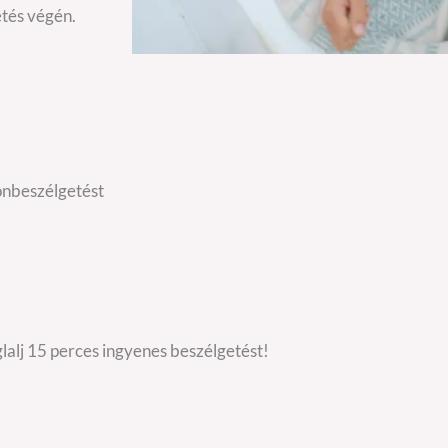
etés végén.
fonbeszélgetést
lalj 15 perces ingyenes beszélgetést!