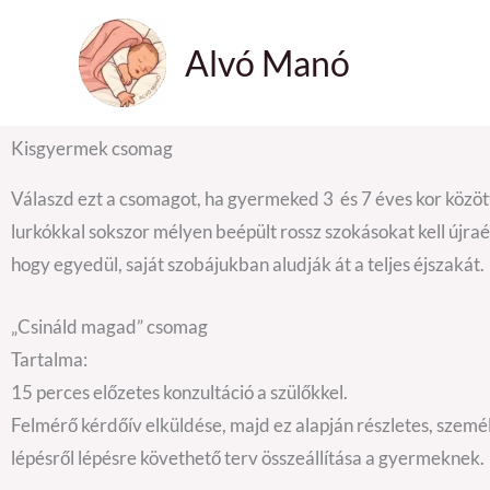
Skip
to
Alvó Manó
content
Kisgyermek csomag
Válaszd ezt a csomagot, ha gyermeked 3 és 7 éves kor között
lurkókkal sokszor mélyen beépült rossz szokásokat kell újra
hogy egyedül, saját szobájukban aludják át a teljes éjszakát.
„Csináld magad” csomag
Tartalma:
15 perces előzetes konzultáció a szülőkkel.
Felmérő kérdőív elküldése, majd ez alapján részletes, szemé
lépésről lépésre követhető terv összeállítása a gyermeknek.