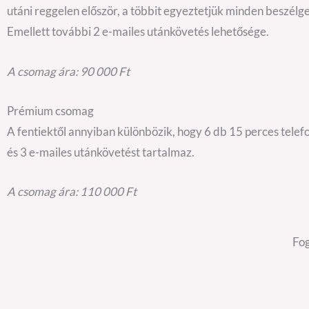
utáni reggelen először, a többit egyeztetjük minden beszélg
Emellett további 2 e-mailes utánkövetés lehetősége.
A csomag ára: 90 000 Ft
Prémium csomag
A fentiektől annyiban különbözik, hogy 6 db 15 perces tele
és 3 e-mailes utánkövetést tartalmaz.
A csomag ára: 110 000 Ft
Fog