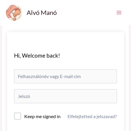
Skip
Main
Alvó Manó
to
Men
content
Hi, Welcome back!
Keep me signed in
Elfelejtetted a jelszavad?