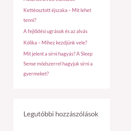
f
Kettéosztott éjszaka – Mit lehet
o
tenni?
r
A fejlődési ugrások és az alvás
:
Kólika – Mihez kezdjünk vele?
Mit jelent a sírni hagyás? A Sleep
Sense módszerrel hagyjuk sírni a
gyermeket?
Legutóbbi hozzászólások