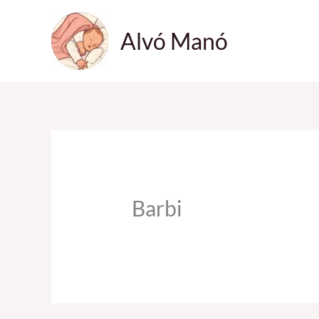
Skip
to
Alvó Manó
content
Barbi