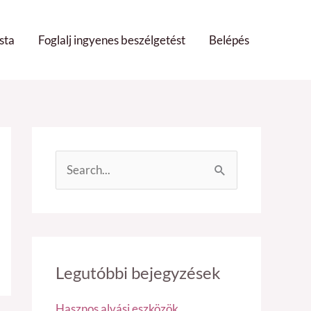
sta
Foglalj ingyenes beszélgetést
Belépés
S
e
a
r
c
Legutóbbi bejegyzések
h
Hasznos alvási eszközök